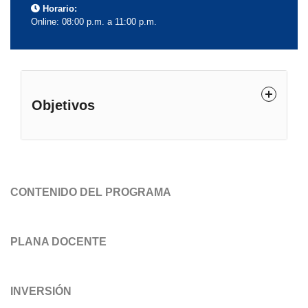
Horario:
Online: 08:00 p.m. a 11:00 p.m.
Objetivos
Planificar y dirigir operaciones de tesorería
bajo criterios de máxima transparencia,
CONTENIDO DEL PROGRAMA
oportunidad y eficiencia de recursos.
Elaborar y analizar flujos de caja proyectados,
PLANA DOCENTE
utilizando simulaciones de escenarios para
sustentar solicitudes de préstamos bancarios e
inversiones temporales.
INVERSIÓN