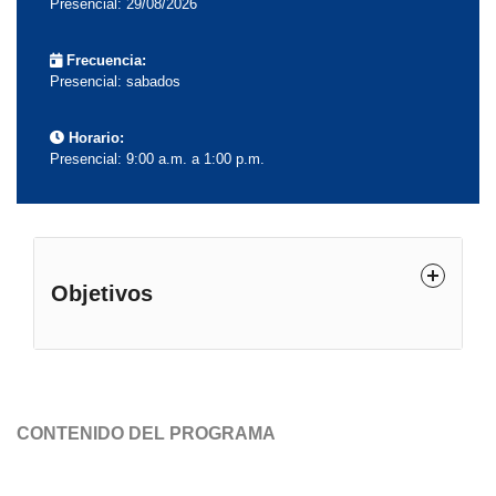
Presencial: 29/08/2026
Frecuencia:
Presencial: sabados
Horario:
Presencial: 9:00 a.m. a 1:00 p.m.
Objetivos
Desplegar un liderazgo con autoridad y
empatía, gestionando con éxito la cultura y el
CONTENIDO DEL PROGRAMA
cambio organizacional en entornos de alta
exigencia.