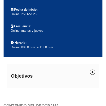
Fecha de inicio:
Online: 25/06/2026
Frecuencia:
Online: martes y jueves
Horario:
Online: 08:00 p.m. a 11:00 p.m.
Objetivos
Capacitar a los participantes en la elaboración,
gestión y control de planillas de remuneraciones,
CONTENIDO DEL PROGRAMA