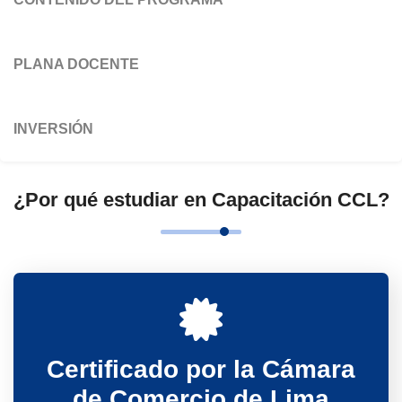
aplicando correctamente la normativa laboral y
tributaria vigente, con énfasis en el cumplimiento
de los procesos legales y administrativos
PLANA DOCENTE
relacionados con el pago de sueldos, beneficios
sociales, aportes y retenciones.
INVERSIÓN
Fortalecer competencias técnicas aplicadas,
brindando herramientas inmediatas que
permitirán a los participantes desempeñarse con
¿Por qué estudiar en Capacitación CCL?
seguridad en funciones de administración de
planillas, mejorar la gestión laboral y garantizar el
cumplimiento normativo en sus organizaciones o
emprendimientos.
Certificado por la Cámara
de Comercio de Lima