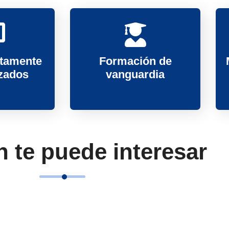
námicas.
ación y el aprendizaje.
 grupos.
dad.
ltamente
Formación de
acitación.
izados
vanguardia
 te puede interesar