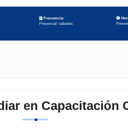
Frecuencia:
Hora
Presencial: sabados
Presen
diar en Capacitación
organizacionales.