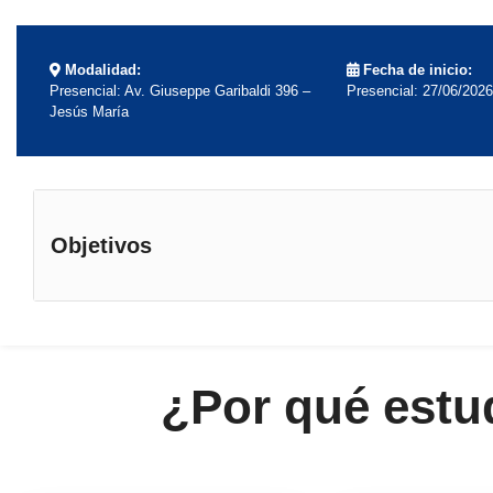
Modalidad:
Fecha de inicio:
Presencial: Av. Giuseppe Garibaldi 396 –
Presencial: 27/06/2026
Jesús María
Objetivos
¿Por qué estu
Objetivos específicos
Comprender cómo aprenden los adultos en entornos 